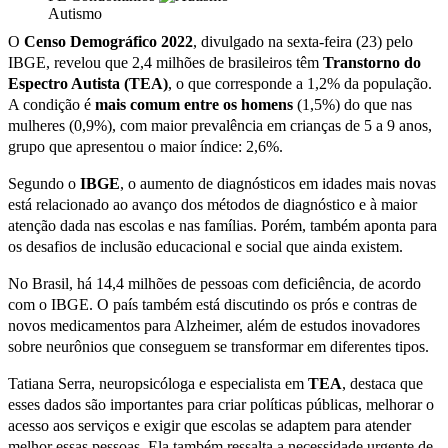
Autismo
O
Censo Demográfico 2022
, divulgado na sexta-feira (23) pelo
IBGE, revelou que 2,4 milhões de brasileiros têm
Transtorno do
Espectro Autista (TEA)
, o que corresponde a 1,2% da população.
A condição é
mais comum entre os homens
(1,5%) do que nas
mulheres (0,9%), com maior prevalência em crianças de 5 a 9 anos,
grupo que apresentou o maior índice: 2,6%.
Segundo o
IBGE
, o aumento de diagnósticos em idades mais novas
está relacionado ao avanço dos métodos de diagnóstico e à maior
atenção dada nas escolas e nas famílias. Porém, também aponta para
os desafios de inclusão educacional e social que ainda existem.
No Brasil, há 14,4 milhões de pessoas com deficiência, de acordo
com o IBGE. O país também está discutindo os prós e contras de
novos medicamentos para Alzheimer, além de estudos inovadores
sobre neurônios que conseguem se transformar em diferentes tipos.
Tatiana Serra, neuropsicóloga e especialista em
TEA
, destaca que
esses dados são importantes para criar políticas públicas, melhorar o
acesso aos serviços e exigir que escolas se adaptem para atender
melhor essas pessoas. Ela também ressalta a necessidade urgente de