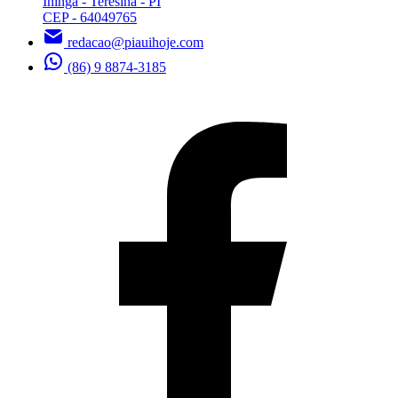
Ininga - Teresina - PI
CEP - 64049765
redacao@piauihoje.com
(86) 9 8874-3185