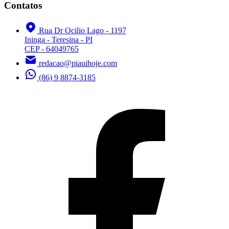
Contatos
Rua Dr Ocilio Lago - 1197
Ininga - Teresina - PI
CEP - 64049765
redacao@piauihoje.com
(86) 9 8874-3185