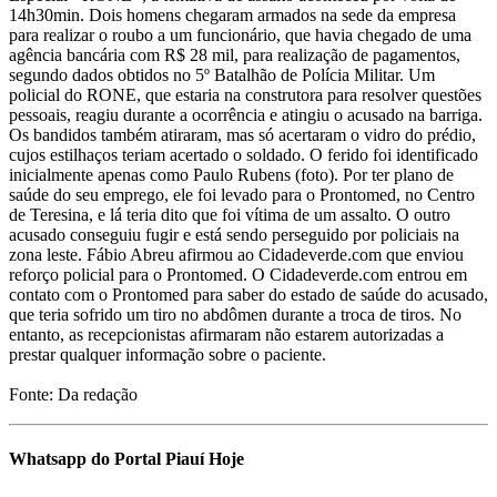
14h30min. Dois homens chegaram armados na sede da empresa
para realizar o roubo a um funcionário, que havia chegado de uma
agência bancária com R$ 28 mil, para realização de pagamentos,
segundo dados obtidos no 5º Batalhão de Polícia Militar. Um
policial do RONE, que estaria na construtora para resolver questões
pessoais, reagiu durante a ocorrência e atingiu o acusado na barriga.
Os bandidos também atiraram, mas só acertaram o vidro do prédio,
cujos estilhaços teriam acertado o soldado. O ferido foi identificado
inicialmente apenas como Paulo Rubens (foto). Por ter plano de
saúde do seu emprego, ele foi levado para o Prontomed, no Centro
de Teresina, e lá teria dito que foi vítima de um assalto. O outro
acusado conseguiu fugir e está sendo perseguido por policiais na
zona leste. Fábio Abreu afirmou ao Cidadeverde.com que enviou
reforço policial para o Prontomed. O Cidadeverde.com entrou em
contato com o Prontomed para saber do estado de saúde do acusado,
que teria sofrido um tiro no abdômen durante a troca de tiros. No
entanto, as recepcionistas afirmaram não estarem autorizadas a
prestar qualquer informação sobre o paciente.
Fonte: Da redação
Whatsapp do Portal Piauí Hoje