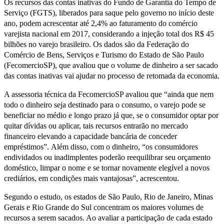
Os recursos das contas inativas do Fundo de Garantia do Tempo de
Serviço (FGTS), liberados para saque pelo governo no início deste
ano, podem acrescentar até 2,4% ao faturamento do comércio
varejista nacional em 2017, considerando a injeção total dos R$ 45
bilhões no varejo brasileiro. Os dados são da Federação do
Comércio de Bens, Serviços e Turismo do Estado de São Paulo
(FecomercioSP), que avaliou que o volume de dinheiro a ser sacado
das contas inativas vai ajudar no processo de retomada da economia.
A assessoria técnica da FecomercioSP avaliou que “ainda que nem
todo o dinheiro seja destinado para o consumo, o varejo pode se
beneficiar no médio e longo prazo já que, se o consumidor optar por
quitar dívidas ou aplicar, tais recursos entrarão no mercado
financeiro elevando a capacidade bancária de conceder
empréstimos”. Além disso, com o dinheiro, “os consumidores
endividados ou inadimplentes poderão reequilibrar seu orçamento
doméstico, limpar o nome e se tornar novamente elegível a novos
crediários, em condições mais vantajosas”, acrescentou.
Segundo o estudo, os estados de São Paulo, Rio de Janeiro, Minas
Gerais e Rio Grande do Sul concentram os maiores volumes de
recursos a serem sacados. Ao avaliar a participação de cada estado