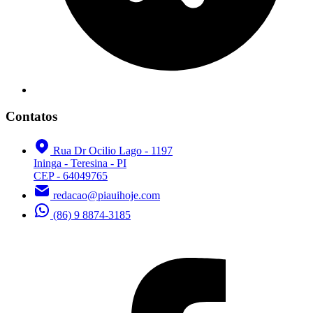
Contatos
Rua Dr Ocilio Lago - 1197
Ininga - Teresina - PI
CEP - 64049765
redacao@piauihoje.com
(86) 9 8874-3185