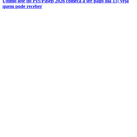
Último lote do PIS/Pasep 2026 começa a ser pago dia 15; veja
quem pode receber