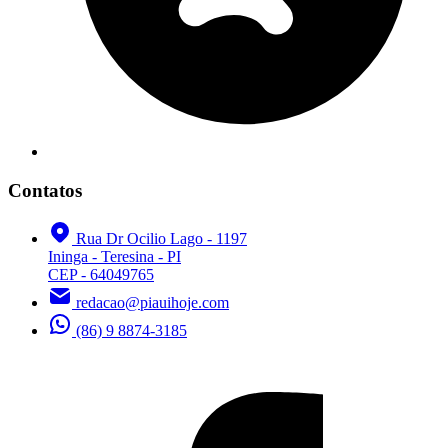
Contatos
Rua Dr Ocilio Lago - 1197
Ininga - Teresina - PI
CEP - 64049765
redacao@piauihoje.com
(86) 9 8874-3185