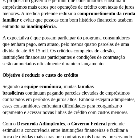
A proposta do governo é permitir que consumidores substituam
empréstimos mais caros por operações de crédito com taxas de juros
menores. A medida pretende reduzir o
comprometimento da renda
familiar
e evitar que pessoas com bom histórico financeiro acabem
entrando na
inadimplência
.
A expectativa é que possam participar do programa consumidores
que tenham pago, sem atraso, pelo menos quatro parcelas de uma
dívida de até R$ 15 mil. Os critérios completos de adesão,
instituições financeiras participantes e condições de contratação
serão anunciados oficialmente durante o lançamento.
Objetivo é reduzir o custo do crédito
Segundo a
equipe econômica
, muitas
famílias
brasileiras
continuam pagando parcelas elevadas de empréstimos
contratados em períodos de juros altos. Embora estejam adimplentes,
esses consumidores enfrentam dificuldades para reorganizar o
orçamento e acessar novas linhas de crédito com custos menores.
Com o
Desenrola Adimplentes
, o
Governo Federal
pretende
estimular a concorrência entre instituições financeiras e facilitar a
troca de dívidas mais caras por contratos mais baratos, preservando