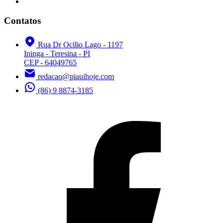
Contatos
Rua Dr Ocilio Lago - 1197
Ininga - Teresina - PI
CEP - 64049765
redacao@piauihoje.com
(86) 9 8874-3185