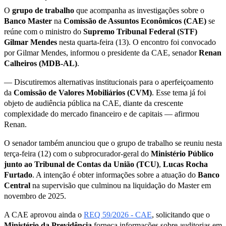
O
grupo de trabalho
que acompanha as investigações sobre o
Banco Master
na
Comissão de Assuntos Econômicos (CAE)
se
reúne com o ministro do
Supremo Tribunal Federal (STF)
Gilmar Mendes
nesta quarta-feira (13). O encontro foi convocado
por Gilmar Mendes, informou o presidente da CAE, senador
Renan
Calheiros (MDB-AL)
.
— Discutiremos alternativas institucionais para o aperfeiçoamento
da
Comissão de Valores Mobiliários (CVM)
. Esse tema já foi
objeto de audiência pública na CAE, diante da crescente
complexidade do mercado financeiro e de capitais — afirmou
Renan.
O senador também anunciou que o grupo de trabalho se reuniu nesta
terça-feira (12) com o subprocurador-geral do
Ministério Público
junto ao Tribunal de Contas da União (TCU)
,
Lucas Rocha
Furtado
. A intenção é obter informações sobre a atuação do
Banco
Central
na supervisão que culminou na liquidação do Master em
novembro de 2025.
A CAE aprovou ainda o
REQ 59/2026 - CAE
, solicitando que o
Ministério da Previdência
forneça informações sobre auditorias em