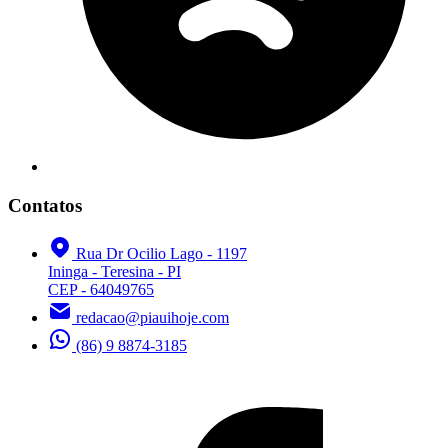
Contatos
Rua Dr Ocilio Lago - 1197
Ininga - Teresina - PI
CEP - 64049765
redacao@piauihoje.com
(86) 9 8874-3185