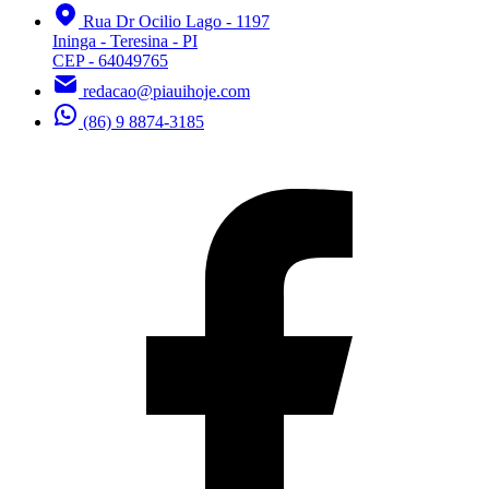
Rua Dr Ocilio Lago - 1197
Ininga - Teresina - PI
CEP - 64049765
redacao@piauihoje.com
(86) 9 8874-3185