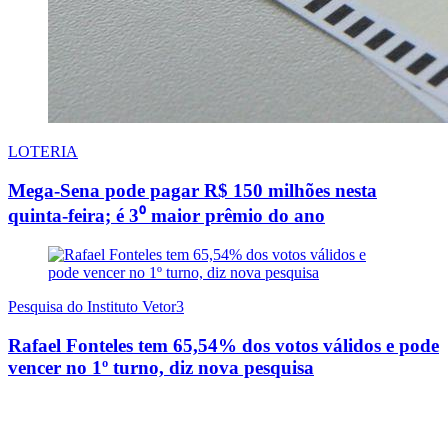
LOTERIA
Mega-Sena pode pagar R$ 150 milhões nesta
quinta-feira; é 3⁰ maior prêmio do ano
Pesquisa do Instituto Vetor3
Rafael Fonteles tem 65,54% dos votos válidos e pode
vencer no 1º turno, diz nova pesquisa