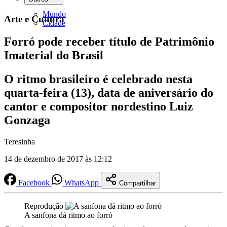
Mundo
Arte e Cultura
Cidade
Forró pode receber título de Patrimônio
Imaterial do Brasil
O ritmo brasileiro é celebrado nesta
quarta-feira (13), data de aniversário do
cantor e compositor nordestino Luiz
Gonzaga
Teresinha
14 de dezembro de 2017 às 12:12
Facebook
WhatsApp
Compartilhar
Reprodução
A sanfona dá ritmo ao forró