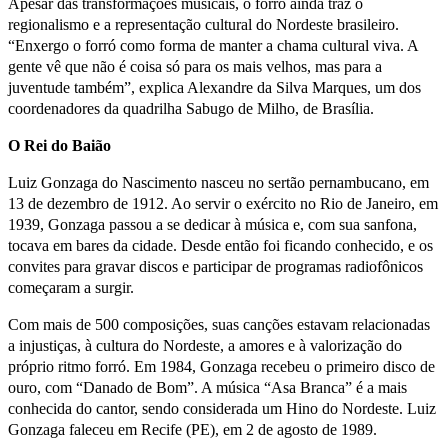
Apesar das transformações musicais, o forró ainda traz o
regionalismo e a representação cultural do Nordeste brasileiro.
“Enxergo o forró como forma de manter a chama cultural viva. A
gente vê que não é coisa só para os mais velhos, mas para a
juventude também”, explica Alexandre da Silva Marques, um dos
coordenadores da quadrilha Sabugo de Milho, de Brasília.
O Rei do Baião
Luiz Gonzaga do Nascimento nasceu no sertão pernambucano, em
13 de dezembro de 1912. Ao servir o exército no Rio de Janeiro, em
1939, Gonzaga passou a se dedicar à música e, com sua sanfona,
tocava em bares da cidade. Desde então foi ficando conhecido, e os
convites para gravar discos e participar de programas radiofônicos
começaram a surgir.
Com mais de 500 composições, suas canções estavam relacionadas
a injustiças, à cultura do Nordeste, a amores e à valorização do
próprio ritmo forró. Em 1984, Gonzaga recebeu o primeiro disco de
ouro, com “Danado de Bom”. A música “Asa Branca” é a mais
conhecida do cantor, sendo considerada um Hino do Nordeste. Luiz
Gonzaga faleceu em Recife (PE), em 2 de agosto de 1989.