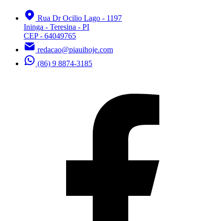
Rua Dr Ocilio Lago - 1197
Ininga - Teresina - PI
CEP - 64049765
redacao@piauihoje.com
(86) 9 8874-3185