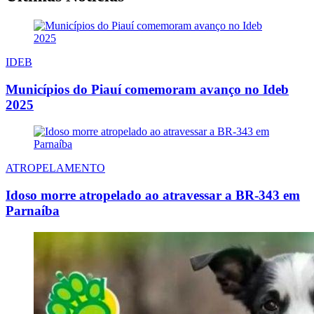
IDEB
Municípios do Piauí comemoram avanço no Ideb
2025
ATROPELAMENTO
Idoso morre atropelado ao atravessar a BR-343 em
Parnaíba