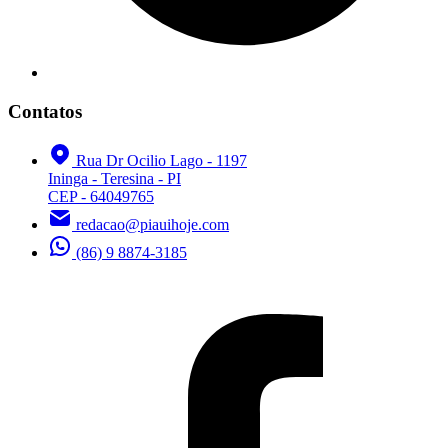
Contatos
Rua Dr Ocilio Lago - 1197
Ininga - Teresina - PI
CEP - 64049765
redacao@piauihoje.com
(86) 9 8874-3185