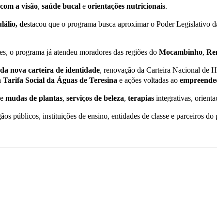
com
a
visão
,
saúde
bucal
e
orientações
nutricionais
.
lálio, d
estacou que o programa busca aproximar o Poder Legislativo da 
res, o programa já atendeu moradores das regiões do
Mocambinho
,
Re
da nova carteira de identidade
, renovação da Carteira Nacional de Ha
a
Tarifa
Social
da
Águas
de
Teresina
e ações voltadas ao
empreende
de
mudas
de
plantas
,
serviços
de
beleza
,
terapias
integrativas, orient
s públicos, instituições de ensino, entidades de classe e parceiros do 