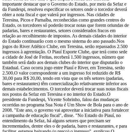
importante destacar que o Governo do Estado, por meio da Sefaz e
da Fundespi, resolveu especificar os setores onde o torcedor deverá
obter a nota fiscal e que valerá por ingressos. Nas cidades de
Teresina, Picos e Parnaíba, reconhecidas como grandes centros do
Estado, os torcedores só poderão trocar notas que forem oriundas de
padarias, bares e restaurantes, setores considerados fracos em
relação ao recolhimento de impostos. As demais cidades do interior
do Estado continuarão com o mesmo sistema do ano passado.Nos
jogos do River Atlético Clube, em Teresina, serão repassados 2.500
ingressos à agremiação. O Piauí Esporte Clube, que terá como sede
a cidade de José de Freitas, receberá 1.500 ingressos, número que
também será dado aos demais clubes do interior que disputarão o
Estadual. Caso ocorra jogo entre Piauí e River, em Teresina, serão
2.500.O valor correspondente a um ingresso foi reduzido de R$
30,00 para R$ 20,00, tendo em vista que os três setores (padarias,
bares e restaurantes) têm comercialização relativamente inferior aos
demais estabelecimentos. O torcedor deverá trocar suas notas fiscais
nos postos da Sefaz em Teresina e no interior do Estado.O
presidente da Fundespi, Vicente Sobrinho, falou das mudanças
ocorridas no programa Sua Nota é Um Show de Bola para o ano de
2008. "Este ano, o governo vai aproveitar a iniciativa para fortalecer
a campanha de educação fiscal", disse. "No Estado do Piauí, no
entendimento da Sefaz, há alguns setores que precisam ser
incrementados, dentre eles o de padaria, bares e restaurantes, e para
facilitar, estamos baixando (o preço) o ingresso", explicou.O