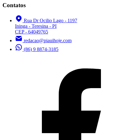
Contatos
Rua Dr Ocilio Lago - 1197
Ininga - Teresina - PI
CEP - 64049765
redacao@piauihoje.com
(86) 9 8874-3185