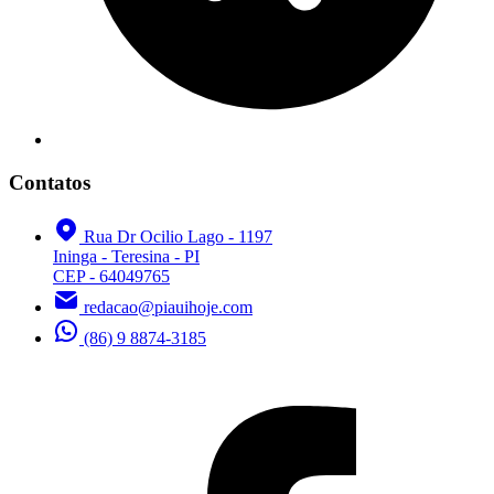
Contatos
Rua Dr Ocilio Lago - 1197
Ininga - Teresina - PI
CEP - 64049765
redacao@piauihoje.com
(86) 9 8874-3185