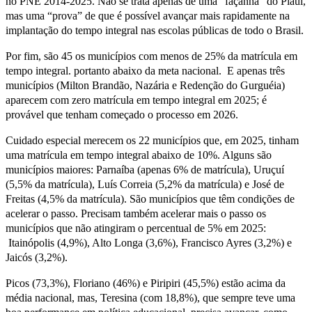
no PNE 2014-2025. Não se trata apenas de uma “façanha” do Piauí,
mas uma “prova” de que é possível avançar mais rapidamente na
implantação do tempo integral nas escolas públicas de todo o Brasil.
Por fim, são 45 os municípios com menos de 25% da matrícula em
tempo integral. portanto abaixo da meta nacional. E apenas três
municípios (Milton Brandão, Nazária e Redenção do Gurguéia)
aparecem com zero matrícula em tempo integral em 2025; é
provável que tenham começado o processo em 2026.
Cuidado especial merecem os 22 municípios que, em 2025, tinham
uma matrícula em tempo integral abaixo de 10%. Alguns são
municípios maiores: Parnaíba (apenas 6% de matrícula), Uruçuí
(5,5% da matrícula), Luís Correia (5,2% da matrícula) e José de
Freitas (4,5% da matrícula). São municípios que têm condições de
acelerar o passo. Precisam também acelerar mais o passo os
municípios que não atingiram o percentual de 5% em 2025:
Itainópolis (4,9%), Alto Longa (3,6%), Francisco Ayres (3,2%) e
Jaicós (3,2%).
Picos (73,3%), Floriano (46%) e Piripiri (45,5%) estão acima da
média nacional, mas, Teresina (com 18,8%), que sempre teve uma