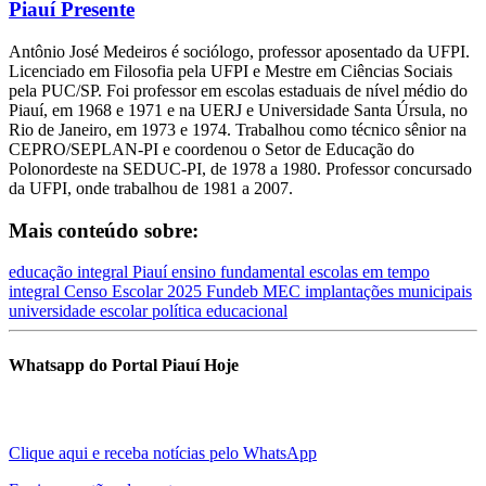
Piauí Presente
Antônio José Medeiros é sociólogo, professor aposentado da UFPI.
Licenciado em Filosofia pela UFPI e Mestre em Ciências Sociais
pela PUC/SP. Foi professor em escolas estaduais de nível médio do
Piauí, em 1968 e 1971 e na UERJ e Universidade Santa Úrsula, no
Rio de Janeiro, em 1973 e 1974. Trabalhou como técnico sênior na
CEPRO/SEPLAN-PI e coordenou o Setor de Educação do
Polonordeste na SEDUC-PI, de 1978 a 1980. Professor concursado
da UFPI, onde trabalhou de 1981 a 2007.
Mais conteúdo sobre:
educação integral
Piauí
ensino fundamental
escolas em tempo
integral
Censo Escolar 2025
Fundeb
MEC
implantações municipais
universidade escolar
política educacional
Whatsapp do Portal Piauí Hoje
Clique aqui e receba notícias pelo WhatsApp