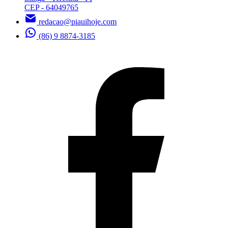
CEP - 64049765
redacao@piauihoje.com
(86) 9 8874-3185