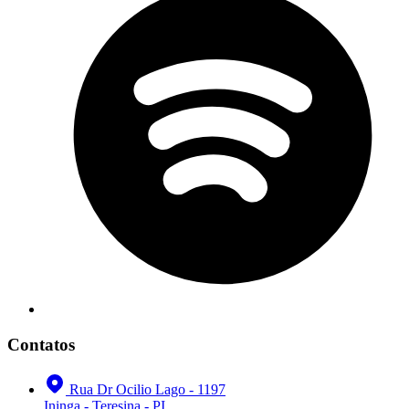
Contatos
Rua Dr Ocilio Lago - 1197
Ininga - Teresina - PI