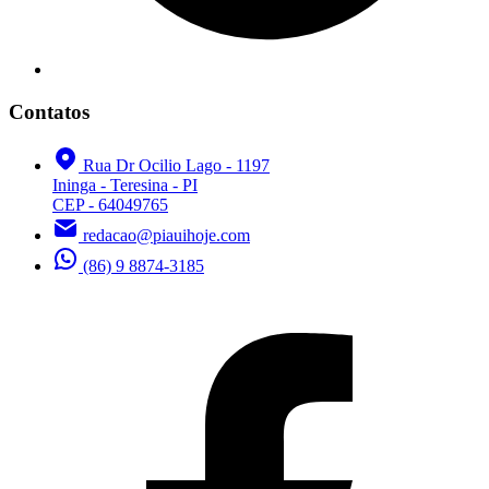
Contatos
Rua Dr Ocilio Lago - 1197
Ininga - Teresina - PI
CEP - 64049765
redacao@piauihoje.com
(86) 9 8874-3185