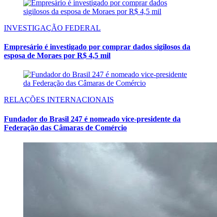
INVESTIGAÇÃO FEDERAL
Empresário é investigado por comprar dados sigilosos da
esposa de Moraes por R$ 4,5 mil
RELAÇÕES INTERNACIONAIS
Fundador do Brasil 247 é nomeado vice-presidente da
Federação das Câmaras de Comércio