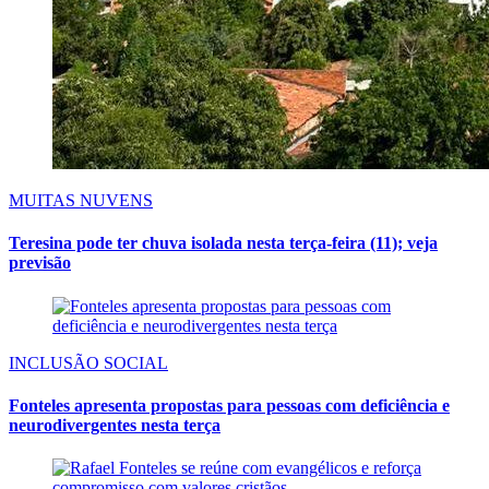
MUITAS NUVENS
Teresina pode ter chuva isolada nesta terça-feira (11); veja
previsão
INCLUSÃO SOCIAL
Fonteles apresenta propostas para pessoas com deficiência e
neurodivergentes nesta terça