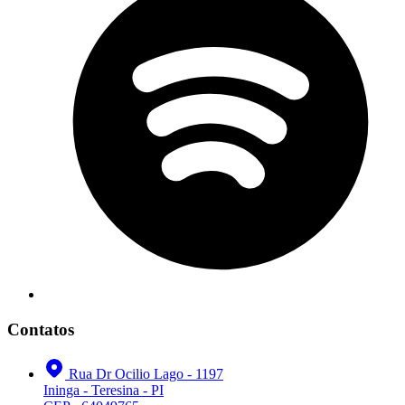
Contatos
Rua Dr Ocilio Lago - 1197
Ininga - Teresina - PI