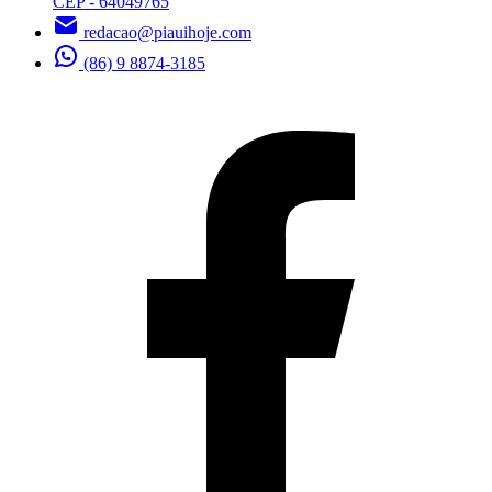
CEP - 64049765
redacao@piauihoje.com
(86) 9 8874-3185