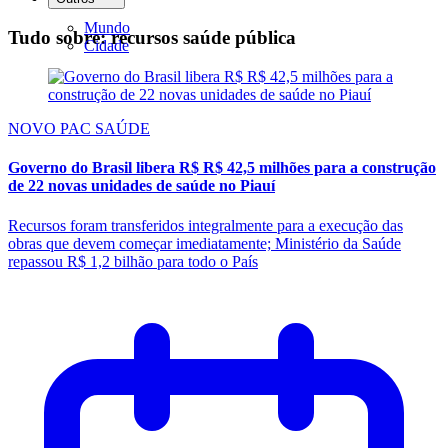
Mundo
Tudo sobre: recursos saúde pública
Cidade
NOVO PAC SAÚDE
Governo do Brasil libera R$ R$ 42,5 milhões para a construção
de 22 novas unidades de saúde no Piauí
Recursos foram transferidos integralmente para a execução das
obras que devem começar imediatamente; Ministério da Saúde
repassou R$ 1,2 bilhão para todo o País