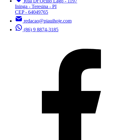
Rua Dr Ocilio Lago - 1197
Ininga - Teresina - PI
CEP - 64049765
redacao@piauihoje.com
(86) 9 8874-3185