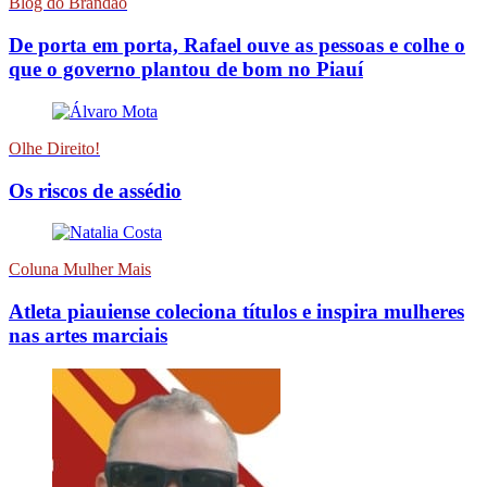
Blog do Brandão
De porta em porta, Rafael ouve as pessoas e colhe o
que o governo plantou de bom no Piauí
Olhe Direito!
Os riscos de assédio
Coluna Mulher Mais
Atleta piauiense coleciona títulos e inspira mulheres
nas artes marciais