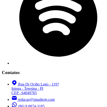
Contatos
Rua Dr Ocilio Lago - 1197
Ininga - Teresina - PI
CEP - 64049765
redacao@piauihoje.com
(86) 9 8874-3185