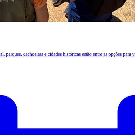
al, parques, cachoeiras e cidades históricas estão entre as opções para v