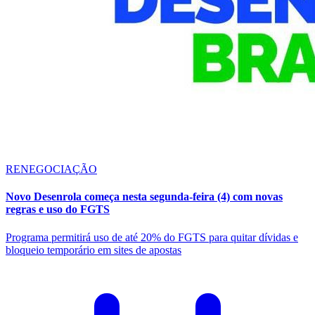
RENEGOCIAÇÃO
Novo Desenrola começa nesta segunda-feira (4) com novas
regras e uso do FGTS
Programa permitirá uso de até 20% do FGTS para quitar dívidas e
bloqueio temporário em sites de apostas