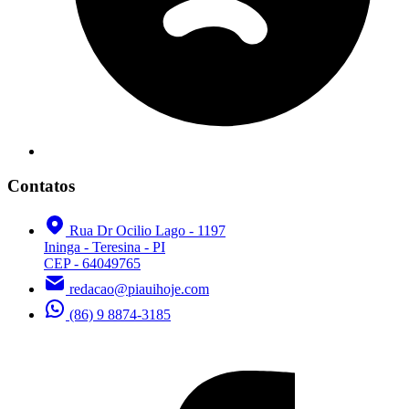
Contatos
Rua Dr Ocilio Lago - 1197
Ininga - Teresina - PI
CEP - 64049765
redacao@piauihoje.com
(86) 9 8874-3185