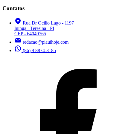
Contatos
Rua Dr Ocilio Lago - 1197
Ininga - Teresina - PI
CEP - 64049765
redacao@piauihoje.com
(86) 9 8874-3185