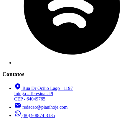
Contatos
Rua Dr Ocilio Lago - 1197
Ininga - Teresina - PI
CEP - 64049765
redacao@piauihoje.com
(86) 9 8874-3185