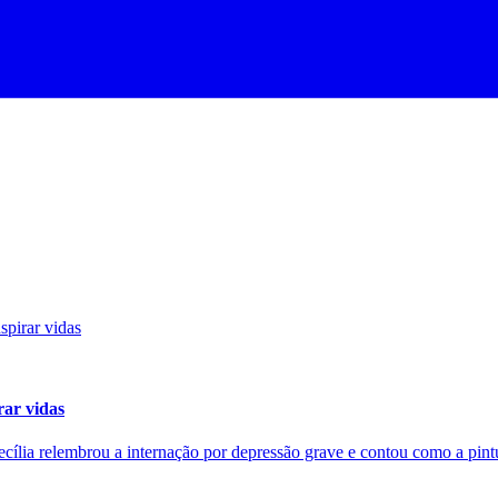
rar vidas
ecília relembrou a internação por depressão grave e contou como a pin