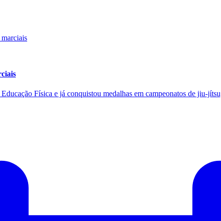
ciais
e Educação Física e já conquistou medalhas em campeonatos de jiu-jítsu