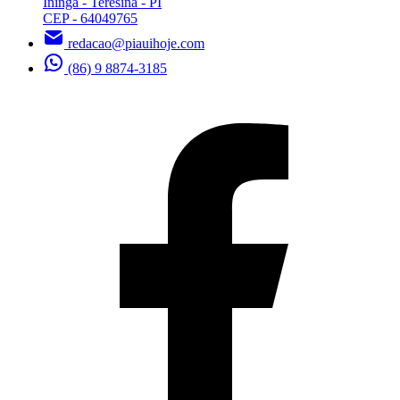
Ininga - Teresina - PI
CEP - 64049765
redacao@piauihoje.com
(86) 9 8874-3185