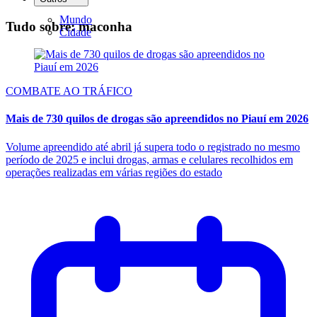
Mundo
Tudo sobre: maconha
Cidade
COMBATE AO TRÁFICO
Mais de 730 quilos de drogas são apreendidos no Piauí em 2026
Volume apreendido até abril já supera todo o registrado no mesmo
período de 2025 e inclui drogas, armas e celulares recolhidos em
operações realizadas em várias regiões do estado