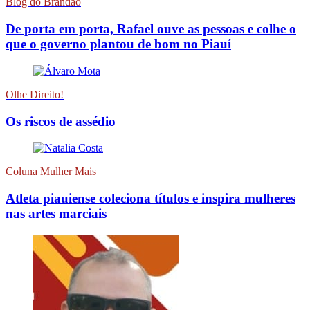
Blog do Brandão
De porta em porta, Rafael ouve as pessoas e colhe o
que o governo plantou de bom no Piauí
Olhe Direito!
Os riscos de assédio
Coluna Mulher Mais
Atleta piauiense coleciona títulos e inspira mulheres
nas artes marciais