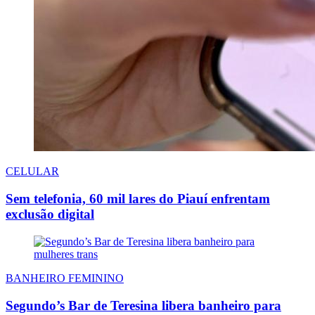
CELULAR
Sem telefonia, 60 mil lares do Piauí enfrentam
exclusão digital
BANHEIRO FEMININO
Segundo’s Bar de Teresina libera banheiro para