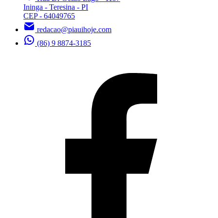
Ininga - Teresina - PI
CEP - 64049765
redacao@piauihoje.com
(86) 9 8874-3185