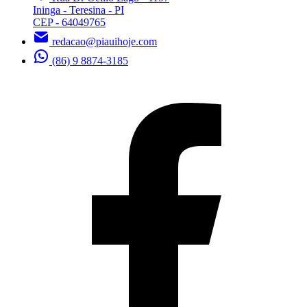
Ininga - Teresina - PI
CEP - 64049765
redacao@piauihoje.com
(86) 9 8874-3185