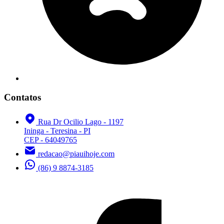
Contatos
Rua Dr Ocilio Lago - 1197
Ininga - Teresina - PI
CEP - 64049765
redacao@piauihoje.com
(86) 9 8874-3185