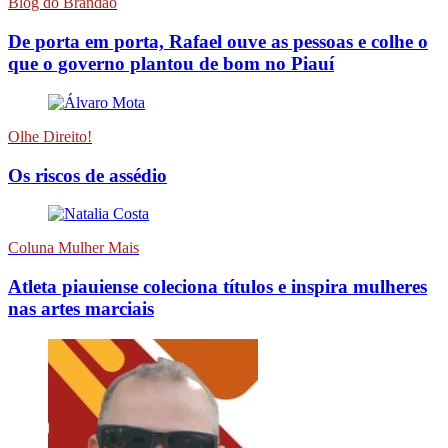
Blog do Brandão
De porta em porta, Rafael ouve as pessoas e colhe o
que o governo plantou de bom no Piauí
Olhe Direito!
Os riscos de assédio
Coluna Mulher Mais
Atleta piauiense coleciona títulos e inspira mulheres
nas artes marciais