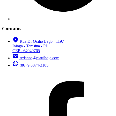
Contatos
Rua Dr Ocilio Lago - 1197
Ininga - Teresina - PI
CEP - 64049765
redacao@piauihoje.com
(86) 9 8874-3185