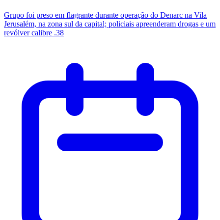
Grupo foi preso em flagrante durante operação do Denarc na Vila
Jerusalém, na zona sul da capital; policiais apreenderam drogas e um
revólver calibre .38