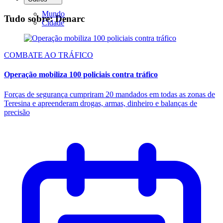
Mundo
Tudo sobre: Denarc
Cidade
COMBATE AO TRÁFICO
Operação mobiliza 100 policiais contra tráfico
Forças de segurança cumpriram 20 mandados em todas as zonas de
Teresina e apreenderam drogas, armas, dinheiro e balanças de
precisão