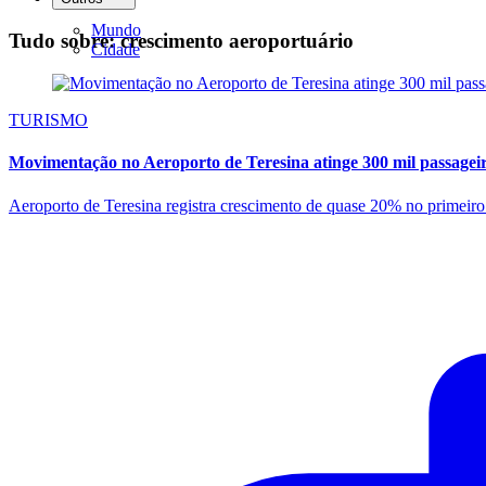
Mundo
Tudo sobre: crescimento aeroportuário
Cidade
TURISMO
Movimentação no Aeroporto de Teresina atinge 300 mil passageir
Aeroporto de Teresina registra crescimento de quase 20% no primeiro