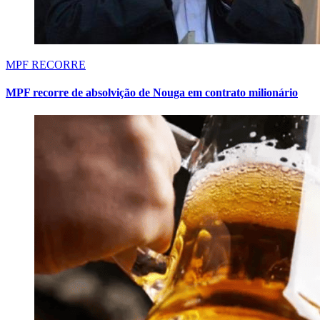
MPF RECORRE
MPF recorre de absolvição de Nouga em contrato milionário