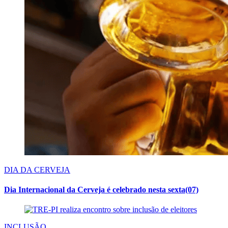
DIA DA CERVEJA
Dia Internacional da Cerveja é celebrado nesta sexta(07)
INCLUSÃO