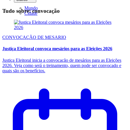
Mundo
Tudo sobre: convocação
Cidade
CONVOCAÇÃO DE MESARIO
Justiça Eleitoral convoca mesários para as Eleições 2026
Justiça Eleitoral inicia a convocação de mesários para as Eleições
2026. Veja como será o treinamento, quem pode ser convocado e
quais são os benefícios.