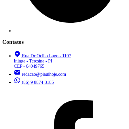
Contatos
Rua Dr Ocilio Lago - 1197
Ininga - Teresina - PI
CEP - 64049765
redacao@piauihoje.com
(86) 9 8874-3185