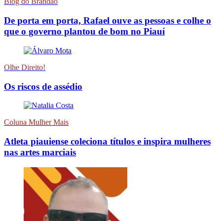
Blog do Brandão
De porta em porta, Rafael ouve as pessoas e colhe o
que o governo plantou de bom no Piauí
Olhe Direito!
Os riscos de assédio
Coluna Mulher Mais
Atleta piauiense coleciona títulos e inspira mulheres
nas artes marciais