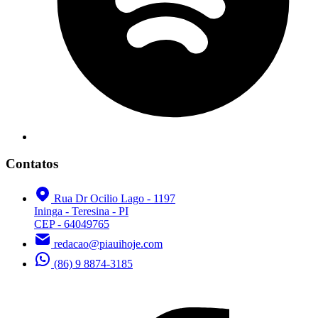
Contatos
Rua Dr Ocilio Lago - 1197
Ininga - Teresina - PI
CEP - 64049765
redacao@piauihoje.com
(86) 9 8874-3185