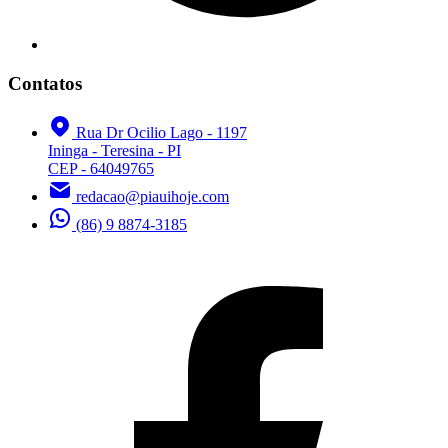
Contatos
Rua Dr Ocilio Lago - 1197
Ininga - Teresina - PI
CEP - 64049765
redacao@piauihoje.com
(86) 9 8874-3185