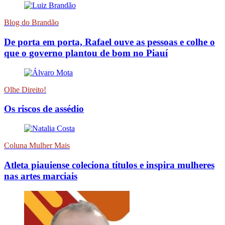
Blog do Brandão
De porta em porta, Rafael ouve as pessoas e colhe o
que o governo plantou de bom no Piauí
Olhe Direito!
Os riscos de assédio
Coluna Mulher Mais
Atleta piauiense coleciona títulos e inspira mulheres
nas artes marciais