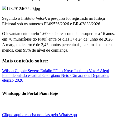
Segundo o Instituto Vetor³, a pesquisa foi registrada na Justiça
Eleitoral sob os números PI-09536/2026 e BR-03833/2026.
O levantamento ouviu 1.600 eleitores com idade superior a 16 anos,
em 70 municípios do Piauí, entre os dias 17 e 24 de junho de 2026.
A margem de erro é de 2,45 pontos percentuais, para mais ou para
menos, com 95% de nível de confiança.
Mais conteúdo sobre:
Wilson Capote
Severo Eulálio
Fábio Novo
Instituto Vetor³
Alepi
Piauí
deputado estadual
Georgiano Neto
Câmara dos Deputados
eleição 2026
Whatsapp do Portal Piauí Hoje
Clique aqui e receba notícias pelo WhatsApp