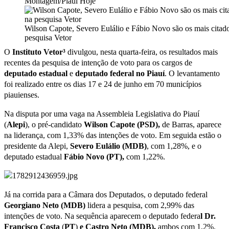
Montagem/Piauí Hoje
Wilson Capote, Severo Eulálio e Fábio Novo são os mais citad
pesquisa Vetor
O
Instituto Vetor³
divulgou, nesta quarta-feira, os resultados mais
recentes da pesquisa de intenção de voto para os cargos de
deputado
estadual
e
deputado
federal
no
Piauí
. O levantamento
foi realizado entre os dias 17 e 24 de junho em 70 municípios
piauienses.
Na disputa por uma vaga na Assembleia Legislativa do Piauí
(
Alepi
), o pré-candidato
Wilson Capote (PSD),
de Barras, aparece
na liderança, com 1,33% das intenções de voto. Em seguida estão o
presidente da Alepi,
Severo Eulálio (MDB)
, com 1,28%, e o
deputado estadual
Fábio Novo (PT),
com 1,22%.
Já na corrida para a Câmara dos Deputados, o deputado federal
Georgiano Neto (MDB)
lidera a pesquisa, com 2,99% das
intenções de voto. Na sequência aparecem o deputado federa
l Dr.
Francisco Costa
(
PT
)
e Castro Neto (MDB),
ambos com 1,2%.