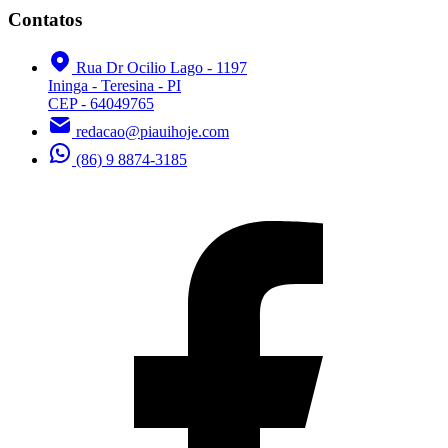
Contatos
Rua Dr Ocilio Lago - 1197
Ininga - Teresina - PI
CEP - 64049765
redacao@piauihoje.com
(86) 9 8874-3185