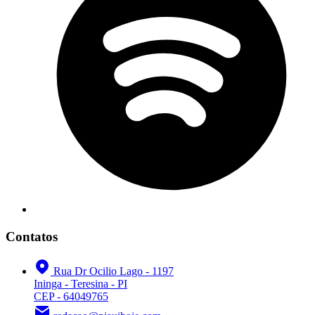
Contatos
Rua Dr Ocilio Lago - 1197
Ininga - Teresina - PI
CEP - 64049765