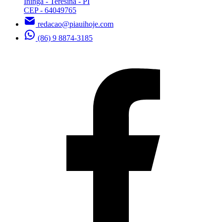
Ininga - Teresina - PI
CEP - 64049765
redacao@piauihoje.com
(86) 9 8874-3185