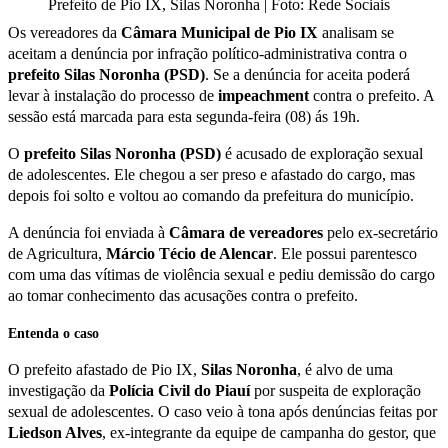
Prefeito de Pio IX, Silas Noronha | Foto: Rede Sociais
Os vereadores da
Câmara Municipal de Pio IX
analisam se
aceitam a denúncia por infração político-administrativa contra o
prefeito Silas Noronha (PSD)
. Se a denúncia for aceita poderá
levar à instalação do processo de
impeachment
contra o prefeito. A
sessão está marcada para esta segunda-feira (08) ás 19h.
O
prefeito Silas Noronha (PSD)
é acusado de exploração sexual
de adolescentes. Ele chegou a ser preso e afastado do cargo, mas
depois foi solto e voltou ao comando da prefeitura do município.
A denúncia foi enviada à
Câmara de vereadores
pelo ex-secretário
de Agricultura,
Márcio Técio de Alencar
. Ele possui parentesco
com uma das vítimas de violência sexual e pediu demissão do cargo
ao tomar conhecimento das acusações contra o prefeito.
Entenda o caso
O prefeito afastado de Pio IX,
Silas Noronha
, é alvo de uma
investigação da
Polícia Civil do Piauí
por suspeita de exploração
sexual de adolescentes. O caso veio à tona após denúncias feitas por
Liedson Alves
, ex-integrante da equipe de campanha do gestor, que