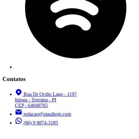
Contatos
Rua Dr Ocilio Lago - 1197
Ininga - Teresina - PI
CEP - 64049765
redacao@piauihoje.com
(86) 9 8874-3185