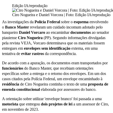
Edição IA/reprodução
Ciro Nogueira e Daniel Vorcora | Foto: Edição IA/reprodução
As investigações da
Polícia
Federal
sobre o
esquema
envolvendo
o
Banco
Master
revelaram um cuidado incomum adotado pelo
banqueiro
Daniel
Vorcaro
ao encaminhar
documentos
ao senador
piauiense
Ciro
Nogueira
(PP). Segundo informações divulgadas
pela revista VEJA, Vorcaro determinava que os materiais fossem
entregues em
envelopes sem identificação
externa, em uma
tentativa de
evitar rastros
da correspondência.
De acordo com a apuração, os documentos eram transportados por
funcionários
do Banco Master, que recebiam orientações
específicas sobre a entrega e o retorno dos envelopes. Em um dos
casos citados pela Polícia Federal, um envelope encaminhado à
residência
de Ciro Nogueira continha o texto de uma
proposta de
emenda constitucional
elaborada por assessores do banco.
A orientação sobre utilizar 'envelope branco' foi passada a uma
motorista
que entregou
dois projetos de lei
a um assessor de Ciro,
em novembro de 2023.