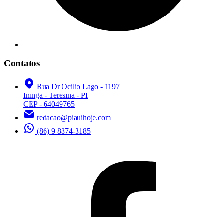
Contatos
Rua Dr Ocilio Lago - 1197
Ininga - Teresina - PI
CEP - 64049765
redacao@piauihoje.com
(86) 9 8874-3185