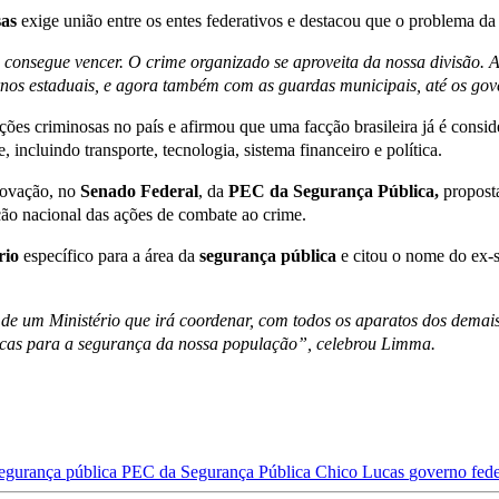
sas
exige união entre os entes federativos e destacou que o problema da
o consegue vencer. O crime organizado se aproveita da nossa divisão.
ernos estaduais, e agora também com as guardas municipais, até os go
es criminosas no país e afirmou que uma facção brasileira já é consi
 incluindo transporte, tecnologia, sistema financeiro e política.
rovação, no
Senado
Federal
, da
PEC da Segurança Pública,
proposta
ão nacional das ações de combate ao crime.
rio
específico para a área da
s
egurança pública
e citou o nome do ex-
 de um Ministério que irá coordenar, com todos os aparatos dos demais 
gicas para a segurança da nossa população”, celebrou Limma.
egurança pública
PEC da Segurança Pública
Chico Lucas
governo fed