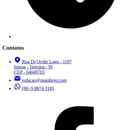
Contatos
Rua Dr Ocilio Lago - 1197
Ininga - Teresina - PI
CEP - 64049765
redacao@piauihoje.com
(86) 9 8874-3185