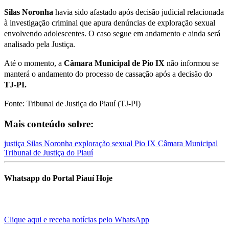
Silas Noronha
havia sido afastado após decisão judicial relacionada
à investigação criminal que apura denúncias de exploração sexual
envolvendo adolescentes. O caso segue em andamento e ainda será
analisado pela Justiça.
Até o momento, a
Câmara Municipal de Pio IX
não informou se
manterá o andamento do processo de cassação após a decisão do
TJ-PI.
Fonte: Tribunal de Justiça do Piauí (TJ-PI)
Mais conteúdo sobre:
justiça
Silas Noronha
exploração sexual
Pio IX
Câmara Municipal
Tribunal de Justiça do Piauí
Whatsapp do Portal Piauí Hoje
Clique aqui e receba notícias pelo WhatsApp