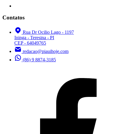
Contatos
Rua Dr Ocilio Lago - 1197
Ininga - Teresina - PI
CEP - 64049765
redacao@piauihoje.com
(86) 9 8874-3185