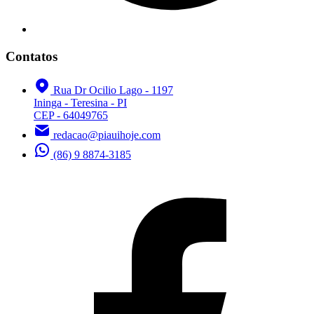
Contatos
Rua Dr Ocilio Lago - 1197
Ininga - Teresina - PI
CEP - 64049765
redacao@piauihoje.com
(86) 9 8874-3185