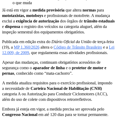
Já está em vigor a
medida provisória
que altera
normas
para
mototaxistas, motoboys
e profissionais de motofrete. A mudança
exclui a
exigência
de
autorização
dos órgãos de
t
rânsito estaduais
e
dispensa
o registro dos veículos na categoria aluguel, além da
inspeção semestral dos equipamentos obrigatórios.
Publicada em edição extra do
Diário Oficial da União
de terça-feira
(19), a
MP 1.360/2026
altera o
Código de Trânsito Brasileiro
e a
Lei
12.009, de 2009
, que regulamenta essas atividades profissionais.
Apesar das mudanças, continuam obrigatórios acessórios de
segurança como o
aparador de linha
e o
protetor de motor e
pernas
, conhecido como “mata-cachorro”.
A medida atualiza requisitos para o exercício profissional, impondo
a necessidade de
Carteira Nacional de Habilitação (CNH)
categoria A ou Autorização para Conduzir Ciclomotores (ACC),
além do uso de colete com dispositivos retrorrefletivos.
Embora já esteja em vigor, a medida precisa ser aprovada pelo
Congresso Nacional
em até 120 dias para se tornar permanente.