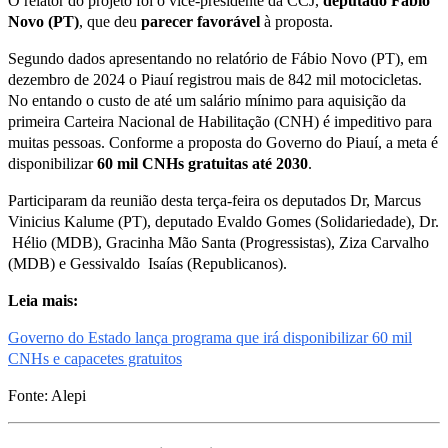
O relator do projeto foi o vice-presidente da CCJ,
deputado Fábio
Novo (PT)
, que deu
parecer favorável
à proposta.
Segundo dados apresentando no relatório de Fábio Novo (PT), em
dezembro de 2024 o Piauí registrou mais de 842 mil motocicletas.
No entando o custo de até um salário mínimo para aquisição da
primeira Carteira Nacional de Habilitação (CNH) é impeditivo para
muitas pessoas. Conforme a proposta do Governo do Piauí, a meta é
disponibilizar
60 mil CNHs gratuitas até 2030
.
Participaram da reunião desta terça-feira os deputados Dr, Marcus
Vinicius Kalume (PT), deputado Evaldo Gomes (Solidariedade), Dr.
Hélio (MDB), Gracinha Mão Santa (Progressistas), Ziza Carvalho
(MDB) e Gessivaldo Isaías (Republicanos).
Leia mais:
Governo do Estado lança programa que irá disponibilizar 60 mil
CNHs e capacetes gratuitos
Fonte: Alepi