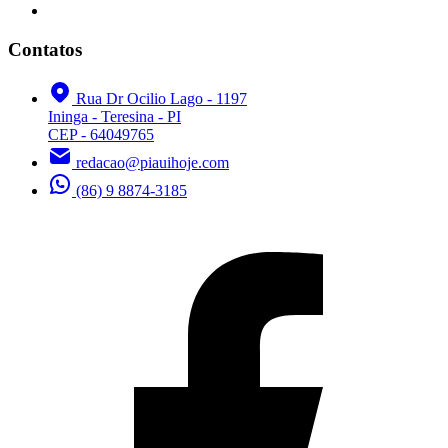
Contatos
Rua Dr Ocilio Lago - 1197
Ininga - Teresina - PI
CEP - 64049765
redacao@piauihoje.com
(86) 9 8874-3185