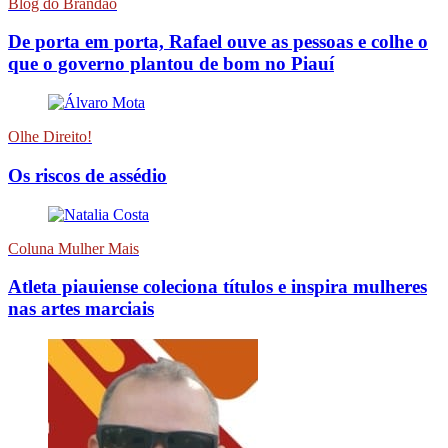
Blog do Brandão
De porta em porta, Rafael ouve as pessoas e colhe o
que o governo plantou de bom no Piauí
Olhe Direito!
Os riscos de assédio
Coluna Mulher Mais
Atleta piauiense coleciona títulos e inspira mulheres
nas artes marciais