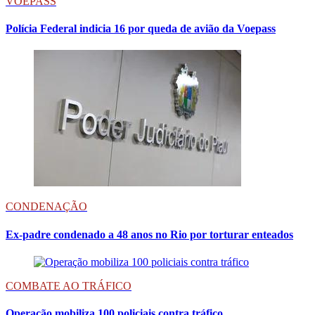
VOEPASS
Polícia Federal indicia 16 por queda de avião da Voepass
CONDENAÇÃO
Ex-padre condenado a 48 anos no Rio por torturar enteados
COMBATE AO TRÁFICO
Operação mobiliza 100 policiais contra tráfico