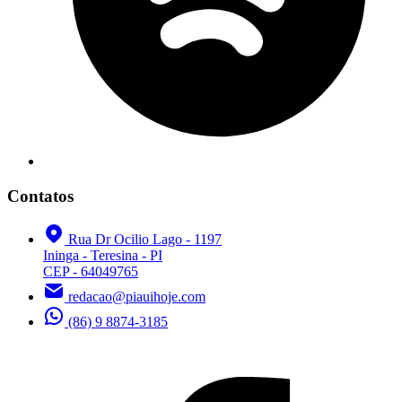
Contatos
Rua Dr Ocilio Lago - 1197
Ininga - Teresina - PI
CEP - 64049765
redacao@piauihoje.com
(86) 9 8874-3185