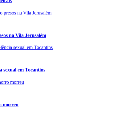
eirais
esos na Vila Jerusalém
cia sexual em Tocantins
ro morreu