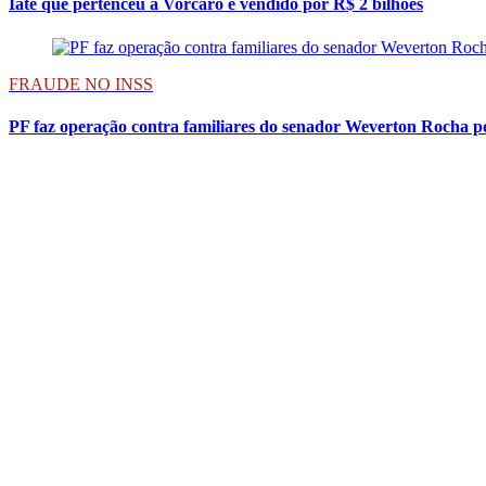
Iate que pertenceu a Vorcaro é vendido por R$ 2 bilhões
FRAUDE NO INSS
PF faz operação contra familiares do senador Weverton Rocha p