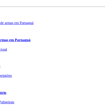
e armas em Parnaguá
l
ório