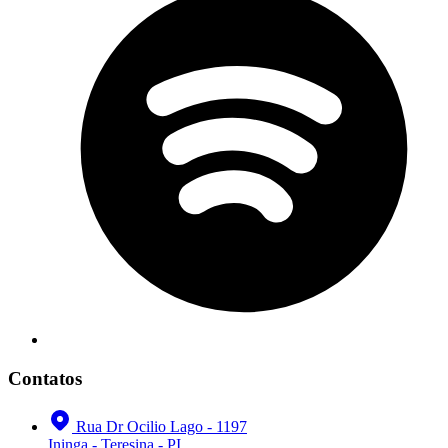
Contatos
Rua Dr Ocilio Lago - 1197
Ininga - Teresina - PI