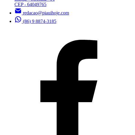
CEP - 64049765
redacao@piauihoje.com
(86) 9 8874-3185